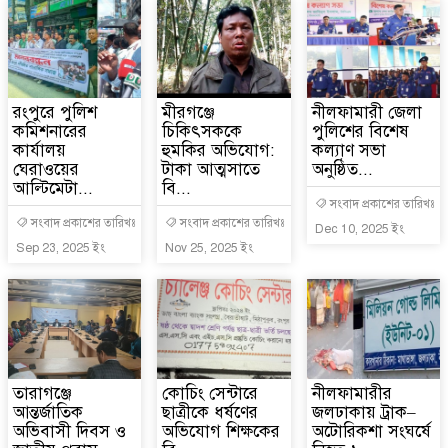
রংপুরে পুলিশ
মীরগঞ্জে
নীলফামারী জেলা
কমিশনারের
চিকিৎসককে
পুলিশের বিশেষ
কার্যালয়
হুমকির অভিযোগ:
কল্যাণ সভা
ঘেরাওয়ের
টাকা আত্মসাতে
অনুষ্ঠিত...
আল্টিমেটা...
বি...
সংবাদ প্রকাশের তারিখঃ
সংবাদ প্রকাশের তারিখঃ
সংবাদ প্রকাশের তারিখঃ
Dec 10, 2025 ইং
Sep 23, 2025 ইং
Nov 25, 2025 ইং
তারাগঞ্জে
কোচিং সেন্টারে
নীলফামারীর
আন্তর্জাতিক
ছাত্রীকে ধর্ষণের
জলঢাকায় ট্রাক–
অভিবাসী দিবস ও
অভিযোগ শিক্ষকের
অটোরিকশা সংঘর্ষে