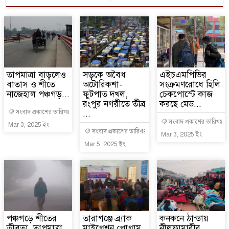
তাপমাত্রা বাড়লেও
সড়কে অবৈধ
এইচএমপিভির
বাতাস ও শীতে
অটোরিকশা-
সংক্রমণরোধে হিলি
নাজেহাল পঞ্চগড়...
ফুটপাত দখল,
চেকপোস্টে কাজ
রংপুর নগরীতে তীব্র
করছে মেড...
সংবাদ প্রকাশের তারিখঃ
...
সংবাদ প্রকাশের তারিখঃ
Mar 3, 2025 ইং
সংবাদ প্রকাশের তারিখঃ
Mar 3, 2025 ইং
Mar 5, 2025 ইং
পঞ্চগড়ে শীতের
তারাগঞ্জে ব্র্যাক
কনকনে ঠান্ডায়
তীব্রতা, তাপমাত্রা
মাইগ্রেশন প্রোগ্রাম
নীলফামারীর