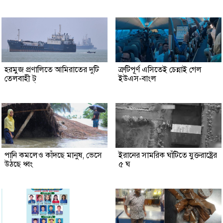
হরমুজ প্রণালিতে আমিরাতের দুটি
ত্রুটিপূর্ণ এসিতেই চেন্নাই গেল
তেলবাহী ট্
ইউএস-বাংল
পানি কমলেও কাঁদছে মানুষ, ভেসে
ইরানের সামরিক ঘাঁটিতে যুক্তরাষ্ট্রের
উঠছে ধ্বং
৫ ঘ