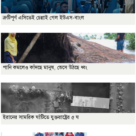
ত্রুটিপূর্ণ এসিতেই চেন্নাই গেল ইউএস-বাংল
পানি কমলেও কাঁদছে মানুষ, ভেসে উঠছে ধ্বং
ইরানের সামরিক ঘাঁটিতে যুক্তরাষ্ট্রের ৫ ঘ