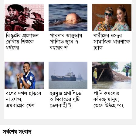
বিস্কুটের প্রলোভন
পাবনার ভাঙ্গুড়ায়
নারীদের দ্বন্দ্বের
দেখিয়ে শিশুকে
পানিতে ডুবে ৭
সামাজিক ধারণাকে
ধর্ষণের
বছরের শ
চ্যাল
বলের দখল ছাড়বে
হরমুজ প্রণালিতে
পানি কমলেও
না ফ্রান্স,
আমিরাতের দুটি
কাঁদছে মানুষ,
এমবাপ্পের খেল
তেলবাহী ট্
ভেসে উঠছে ধ্বং
সর্বশেষ সংবাদ