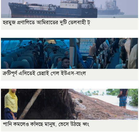
হরমুজ প্রণালিতে আমিরাতের দুটি তেলবাহী ট্
ত্রুটিপূর্ণ এসিতেই চেন্নাই গেল ইউএস-বাংল
পানি কমলেও কাঁদছে মানুষ, ভেসে উঠছে ধ্বং