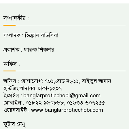
সম্পাদকীয় :
সম্পাদক : হিল্লোল বাউলিয়া
প্রকাশক : ফারুক শিকদার
অফিস :
অফিস : যোগাযোগ: ৭০১,রোড নং-১১, বাইতুল আমান
হাউজিং,আদাবর, ঢাকা-১২০৭
ইমেইল :
banglarproticchobi@gmail.com
মোবাইল : ০১৮২২-৯৯০৮৮৮, ০১৬৩৩-৬০৭২৫৫
ওয়েবসাইট :
www.banglarproticchobi.com
ফুটার মেনু