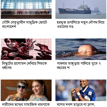
সৌদি নেতৃত্বাধীন সামুদ্রিক জোটে
হরমুজ প্রণালিতে নতুন নৌপথ নিয়ে
বাংলাদেশ
ওমানের সঙ
বিস্কুটের প্রলোভন দেখিয়ে শিশুকে
পাবনার ভাঙ্গুড়ায় পানিতে ডুবে ৭
ধর্ষণের
বছরের শ
নারীদের দ্বন্দ্বের সামাজিক ধারণাকে
বলের দখল ছাড়বে না ফ্রান্স,