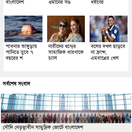
বাংলাদেশ
ওমানের সঙ
ধর্ষণের
পাবনার ভাঙ্গুড়ায়
নারীদের দ্বন্দ্বের
বলের দখল ছাড়বে
পানিতে ডুবে ৭
সামাজিক ধারণাকে
না ফ্রান্স,
বছরের শ
চ্যাল
এমবাপ্পের খেল
সর্বশেষ সংবাদ
সৌদি নেতৃত্বাধীন সামুদ্রিক জোটে বাংলাদেশ