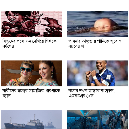
বিস্কুটের প্রলোভন দেখিয়ে শিশুকে
পাবনার ভাঙ্গুড়ায় পানিতে ডুবে ৭
ধর্ষণের
বছরের শ
নারীদের দ্বন্দ্বের সামাজিক ধারণাকে
বলের দখল ছাড়বে না ফ্রান্স,
চ্যাল
এমবাপ্পের খেল