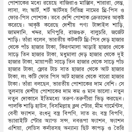
পোশাকের মধ্যে রয়েছে বাজিরাও মাস্তািন, শারারা, লেন্ত,
লাসা, লং স্কার্ট, শর্ট স্কার্টসহ বিভিন্ন নামের থ্রি-পিস ও
ফোর-পিস পোশাক। তবে দেশি পোশাক ক্রেতাদের আকৃষ্ট
করেছে। আকৃষ্ট করেছে দেশীয় পণ্য টাঙ্গাইল শাড়ি,
জামদানি, খদ্দর, মণিপুরি, রাজগুরু, বালুচরি, জর্জেট
শাড়ি। তাঁরা বলেন, ভারতীয় কটকটি থ্রি-পিস দেড় হাজার
থেকে পাঁচ হাজার টাকা, কিরণমালা আড়াই হাজার থেকে
সাড়ে তিন হাজার টাকা, মধুমালা দেড় হাজার থেকে দুই
হাজার টাকা, মায়াপরী সাড়ে তিন হাজার থেকে সাড়ে পাঁচ
হাজার টাকা, ফ্লোর টাচ সাত হাজার থেকে আট হাজার
টাকা, লং কটি ফোর পিস আট হাজার থেকে বারো হাজার
টাকা। তাঁরা বলছেন, ভারতীয় পোশাকের দাম বেশি। সে
তুলনায় দেশীয় পোশাকের দাম কম ও মান ভালো। নতুন
নতুন দোকানে ইতিমধ্যে তরুণ-তরুণীরা ভিড় করছেন।
পালকি শাড়ি হাউস, বিসমিল্লাহ ক্লথ স্টোর, মীম গার্মেন্টস,
বেবী ফ্যাশন, রংধনু বস্ত্র বিপণি, সাত রং বস্ত্র বিপণি,
ভ্যারাইটি স্টোর অ্যান্ড সন্স, নবরূপা ফ্যাশন, ফ্যাশন
এশিয়া, লেডিস কর্নারসহ অন্যান্য ছিট কাপড় ও তৈরি