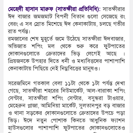
মেহেদী হাসান মারুফ (সাতক্ষীরা প্রতিনিধি):
সাতক্ষীরার
ঈদ বাজার জমজমাট বিপনী বিতান গুলো সেজেছে রং
বেরং এ সব স্রোত মিশেছে ঈদ কেনাকাটায়, চলছে গভীর
রাত পর্যন্ত।
রমজানের শেষ মুহূর্তে জমে উঠেছে সাতক্ষীরা ঈদবাজার,
অভিজাত শপিং মল থেকে শুরু করে ফুটপাতের
দোকানগুলোতে ক্রেতাদের ভিড় লেগেই আছে ।
প্রিয়জনকে উপহার দিতে ধনী ও মধ্যবিত্তদের পাশাপাশি
কেনাকাটায় পিছিয়ে নেই নিম্নবিত্তের মানুষও।
সরেজমিনে গতকাল বেলা ১১টা থেকে ১টা পর্যন্ত দেখা
গেছে, সাতক্ষীরা শহরের নিউমার্কেট, আল-বারাকা শপিং
সেন্টার, সাতক্ষীরা শপিং সেন্টার, বসুন্ধরা টাওয়ার,
মেহেরুন প্লাজা, আমিনিয়া মার্কেট, সুলতানপুর বড় বাজার
ও থানা সড়কের দোকানগুলোতে ক্রেতাদের উপচে পড়া
ভিড়। ঈদে নতুন পোশাক কিনতে আধুনিক ফ্যাশন
হাউসগুলোর পাশাপাশি ফুটপাতের দোকানগুলোতেও