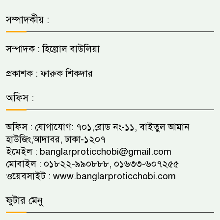
সম্পাদকীয় :
সম্পাদক : হিল্লোল বাউলিয়া
প্রকাশক : ফারুক শিকদার
অফিস :
অফিস : যোগাযোগ: ৭০১,রোড নং-১১, বাইতুল আমান
হাউজিং,আদাবর, ঢাকা-১২০৭
ইমেইল :
banglarproticchobi@gmail.com
মোবাইল : ০১৮২২-৯৯০৮৮৮, ০১৬৩৩-৬০৭২৫৫
ওয়েবসাইট :
www.banglarproticchobi.com
ফুটার মেনু