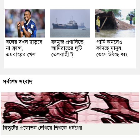
বলের দখল ছাড়বে
হরমুজ প্রণালিতে
পানি কমলেও
না ফ্রান্স,
আমিরাতের দুটি
কাঁদছে মানুষ,
এমবাপ্পের খেল
তেলবাহী ট্
ভেসে উঠছে ধ্বং
সর্বশেষ সংবাদ
বিস্কুটের প্রলোভন দেখিয়ে শিশুকে ধর্ষণের