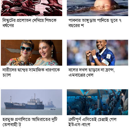
বিস্কুটের প্রলোভন দেখিয়ে শিশুকে
পাবনার ভাঙ্গুড়ায় পানিতে ডুবে ৭
ধর্ষণের
বছরের শ
নারীদের দ্বন্দ্বের সামাজিক ধারণাকে
বলের দখল ছাড়বে না ফ্রান্স,
চ্যাল
এমবাপ্পের খেল
হরমুজ প্রণালিতে আমিরাতের দুটি
ত্রুটিপূর্ণ এসিতেই চেন্নাই গেল
তেলবাহী ট্
ইউএস-বাংল